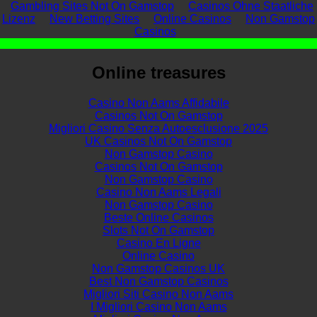
Gambling Sites Not On Gamstop
Casinos Ohne Staatliche
Lizenz
New Betting Sites
Online Casinos
Non Gamstop
Casinos
Online treasures
Casino Non Aams Affidabile
Casinos Not On Gamstop
Migliori Casino Senza Autoesclusione 2025
UK Casinos Not On Gamstop
Non Gamstop Casino
Casinos Not On Gamstop
Non Gamstop Casino
Casino Non Aams Legali
Non Gamstop Casino
Beste Online Casinos
Slots Not On Gamstop
Casino En Ligne
Online Casino
Non Gamstop Casinos UK
Best Non Gamstop Casinos
Migliori Siti Casino Non Aams
I Migliori Casino Non Aams