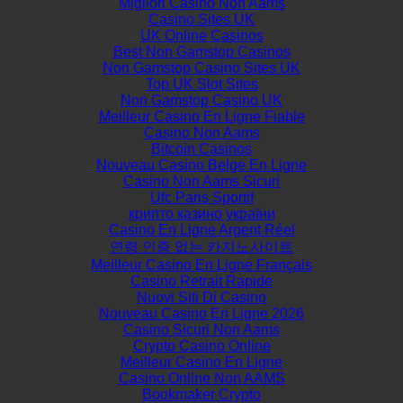
Migliori Casino Non Aams
Casino Sites UK
UK Online Casinos
Best Non Gamstop Casinos
Non Gamstop Casino Sites UK
Top UK Slot Sites
Non Gamstop Casino UK
Meilleur Casino En Ligne Fiable
Casino Non Aams
Bitcoin Casinos
Nouveau Casino Belge En Ligne
Casino Non Aams Sicuri
Ufc Paris Sportif
крипто казино україни
Casino En Ligne Argent Réel
연령 인증 없는 카지노사이트
Meilleur Casino En Ligne Français
Casino Retrait Rapide
Nuovi Siti Di Casino
Nouveau Casino En Ligne 2026
Casino Sicuri Non Aams
Crypto Casino Online
Meilleur Casino En Ligne
Casino Online Non AAMS
Bookmaker Crypto