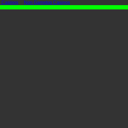
e Casinos
Non Gamstop Casinos